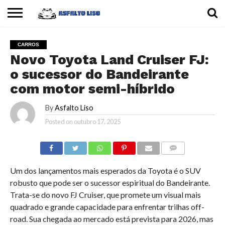
INÍCIO
CARROS
MOTOS
DICAS
CARROS
Novo Toyota Land Cruiser FJ:
o sucessor do Bandeirante
com motor semi-híbrido
By
Asfalto Liso
Posted on
outubro 17, 2025
COMMENTS
Um dos lançamentos mais esperados da Toyota é o SUV
robusto que pode ser o sucessor espiritual do Bandeirante.
Trata-se do novo FJ Cruiser, que promete um visual mais
quadrado e grande capacidade para enfrentar trilhas off-
road. Sua chegada ao mercado está prevista para 2026, mas