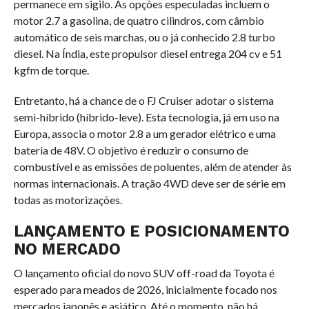
permanece em sigilo. As opções especuladas incluem o
motor 2.7 a gasolina, de quatro cilindros, com câmbio
automático de seis marchas, ou o já conhecido 2.8 turbo
diesel. Na Índia, este propulsor diesel entrega 204 cv e 51
kgfm de torque.
Entretanto, há a chance de o FJ Cruiser adotar o sistema
semi-híbrido (híbrido-leve). Esta tecnologia, já em uso na
Europa, associa o motor 2.8 a um gerador elétrico e uma
bateria de 48V. O objetivo é reduzir o consumo de
combustível e as emissões de poluentes, além de atender às
normas internacionais. A tração 4WD deve ser de série em
todas as motorizações.
LANÇAMENTO E POSICIONAMENTO
NO MERCADO
O lançamento oficial do novo SUV off-road da Toyota é
esperado para meados de 2026, inicialmente focado nos
mercados japonês e asiático. Até o momento, não há