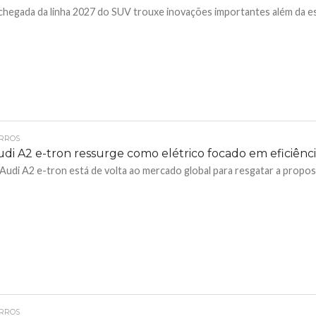
chegada da linha 2027 do SUV trouxe inovações importantes além da est
RROS
udi A2 e-tron ressurge como elétrico focado em eficiênc
Audi A2 e-tron está de volta ao mercado global para resgatar a propost
RROS