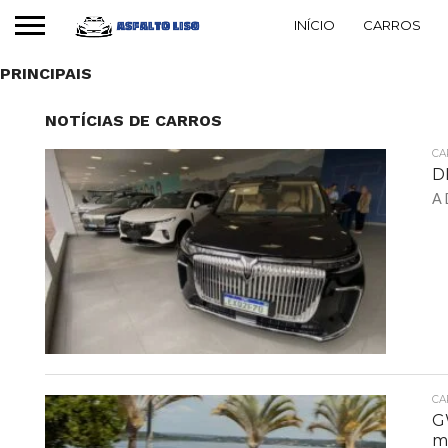
INÍCIO
CARROS
PRINCIPAIS
NOTÍCIAS DE CARROS
CA
DF
A 
CA
G
m