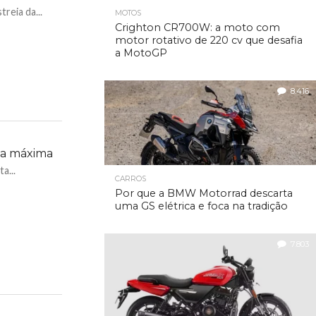
reia da...
MOTOS
Crighton CR700W: a moto com
motor rotativo de 220 cv que desafia
a MotoGP
8.416
ia máxima
a...
CARROS
Por que a BMW Motorrad descarta
uma GS elétrica e foca na tradição
7.803