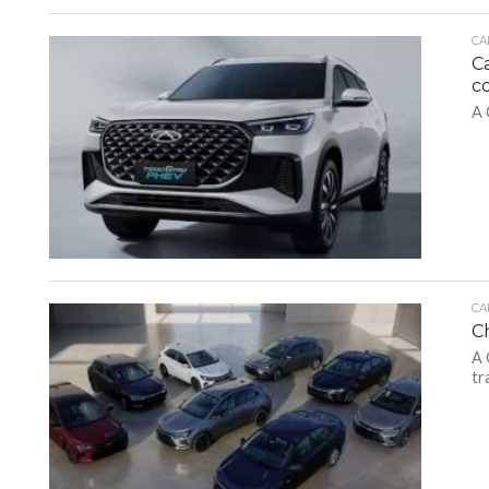
CA
C
c
A 
CA
C
A 
tr