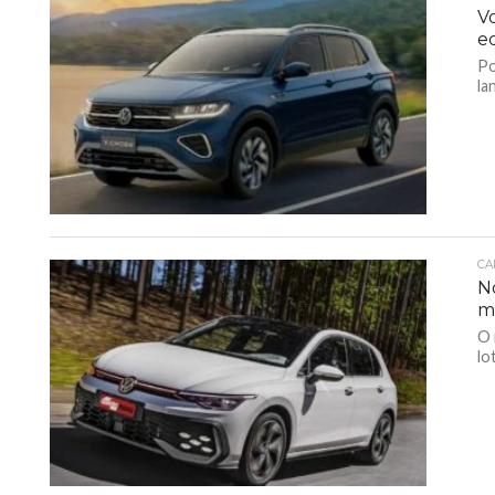
V
e
Po
la
CA
N
m
O 
lo