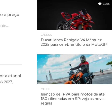
3.365
o e preço
 de...
CARROS
Ducati lança Panigale V4 Márquez
2025 para celebrar título da MotoGP
2.510
or a etanol
ix 2027,
MOTOS
Isenção de IPVA para motos de até
180 cilindradas em SP: veja as novas
regras