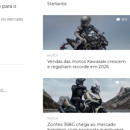
Stellantis
 para o
e no mercado
833
MOTOS
Vendas das motos Kawasaki crescem
e registram recorde em 2026
824
....
MOTOS
Zontes 368G chega ao mercado
brasileiro com proposta aventureira