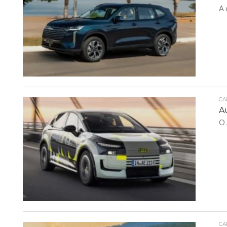
A 
CA
A
O 
CA