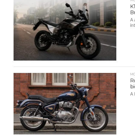
MO
K
Br
A 
in
MO
Ro
bi
A 