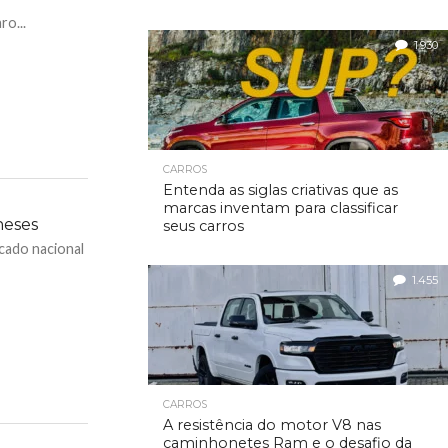
o...
1.930
CARROS
Entenda as siglas criativas que as
marcas inventam para classificar
neses
seus carros
cado nacional
1.455
CARROS
A resistência do motor V8 nas
caminhonetes Ram e o desafio da