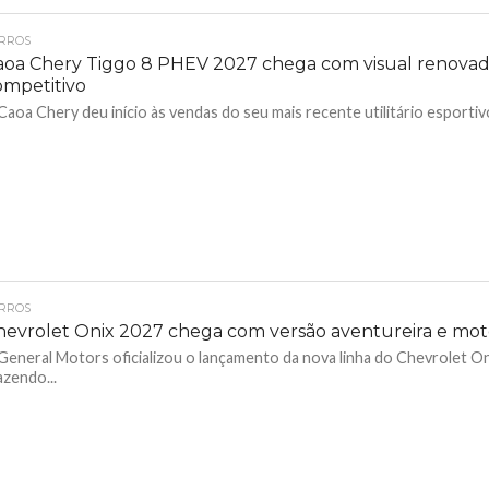
RROS
aoa Chery Tiggo 8 PHEV 2027 chega com visual renovad
ompetitivo
Caoa Chery deu início às vendas do seu mais recente utilitário esportivo
RROS
hevrolet Onix 2027 chega com versão aventureira e mot
General Motors oficializou o lançamento da nova linha do Chevrolet On
azendo...