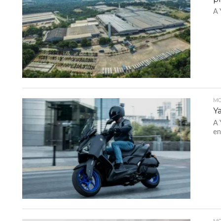
A 
MO
Y
A 
en