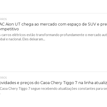
RROS
AC Aion UT chega ao mercado com espaço de SUV e pr
ompetitivo
 carros elétricos estão transformando profundamente o mercado au
obal e nacional. Eles deixaram...
RROS
vidades e preços do Caoa Chery Tiggo 7 na linha atuali
Caoa Chery Tiggo 7 segue recebendo atualizações constantes para s
.