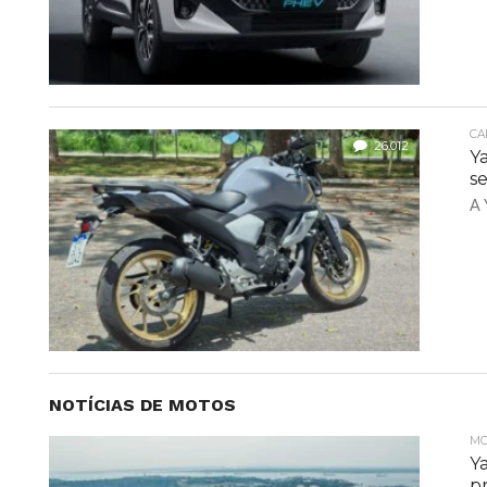
CA
26.012
Y
s
A 
NOTÍCIAS DE MOTOS
MO
Y
p