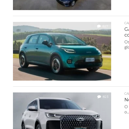
CA
827
G
c
Os
gl
CA
823
No
O 
o..