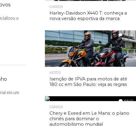
ovos
CARROS
Harley-Davidson X440 T: conheça a
cializou o
nova versão esportiva da marca
7.624
MOTOS
Isenção de IPVA para motos de até
nho
180 cc em São Paulo: veja as regras
nal em um
6.640
CARROS
Chery e Exeed em Le Mans: o plano
chinês para dominar o
automobilismo mundial