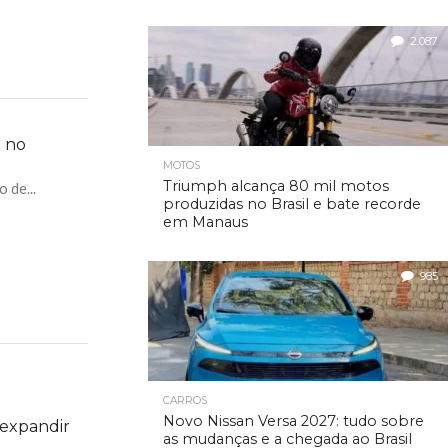
2.087
 no
MOTOS
Triumph alcança 80 mil motos
 de...
produzidas no Brasil e bate recorde
em Manaus
985
CARROS
Novo Nissan Versa 2027: tudo sobre
 expandir
as mudanças e a chegada ao Brasil