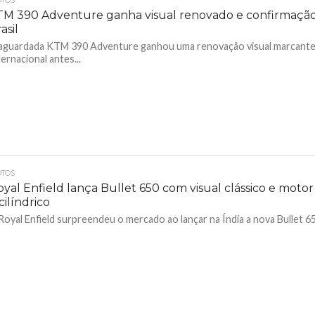
TOS
TM 390 Adventure ganha visual renovado e confirmação
asil
aguardada KTM 390 Adventure ganhou uma renovação visual marcant
ternacional antes...
TOS
yal Enfield lança Bullet 650 com visual clássico e motor
cilíndrico
Royal Enfield surpreendeu o mercado ao lançar na Índia a nova Bullet 650