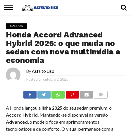
INÍCIO
CARROS
MOTOS
DICAS
CARROS
Honda Accord Advanced
Hybrid 2025: o que muda no
sedan com nova multimídia e
economia
By
Asfalto Liso
Posted on
outubro 2, 2025
COMMENTS
A Honda lançou a linha
2025
do seu sedan premium, o
Accord Hybrid
. Mantendo-se disponível na versão
Advanced
, o modelo foca em aprimoramentos
tecnológicos e de conforto. O visual permanece com a