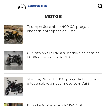
MOTOS
INÍCIO
CARROS
MOTOS
DICAS
Triumph Scrambler 400 XC: preço e
chegada antecipada ao Brasil
CFMoto V4 SR-RR: a superbike chinesa de
1.000cc com mais de 210cv
Shineray New JEF 150: preço, ficha técnica
e tudo sobre a nova moto com ABS
Papa Leão XIV assina BMW R 18