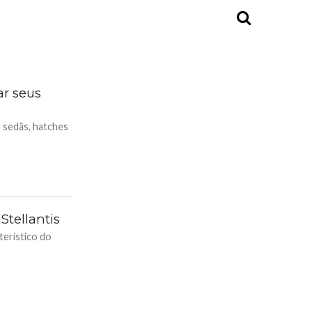
ar seus
 sedãs, hatches
Stellantis
terístico do