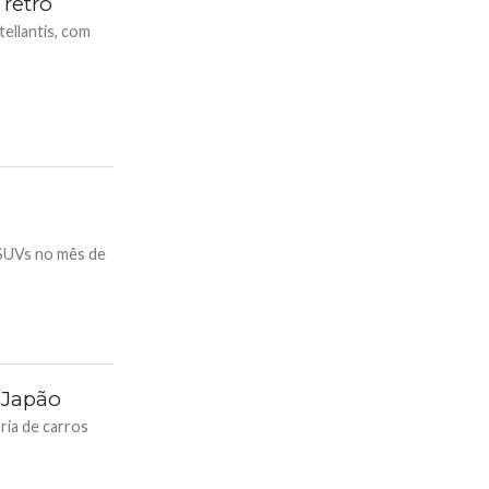
 retrô
tellantis, com
 SUVs no mês de
o Japão
ria de carros