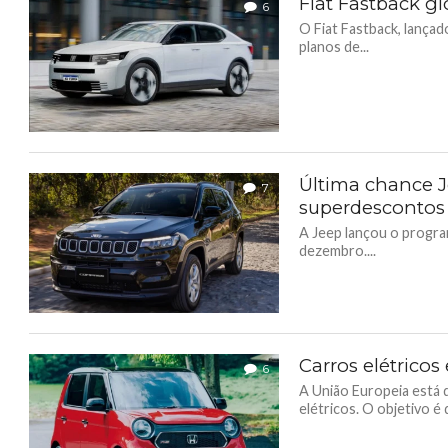
Fiat Fastback gl
6
O Fiat Fastback, lançad
planos de...
Última chance 
7
superdesconto
A Jeep lançou o progra
dezembro....
Carros elétricos
6
A União Europeia está 
elétricos. O objetivo é q