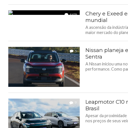
Chery e Exeed e
6.619
mundial
A ascensão da indústria
maior mercado do planet
Nissan planeja 
5
Sentra
A Nissan iniciou uma no
performance. Como part
Leapmotor C10 m
7
Brasil
Apesar da proximidade 
nos preços de seus veíc