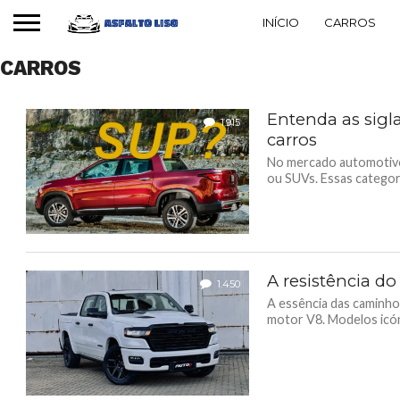
INÍCIO
CARROS
CARROS
Entenda as sigla
1.915
carros
No mercado automotivo,
ou SUVs. Essas categor
A resistência d
1.450
A essência das caminho
motor V8. Modelos icón