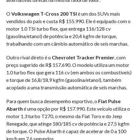
O
Volkswagen T-Cross 200 TSI
é um dos SUVs mais
vendidos do país e custa R$ 155.990. Ele é equipado com o
motor 1.0 TSI turbo flex, que entrega 116/128 cv
(gasolina/etanol) de potência e 20,4 kgfm de torque,
trabalhando com um câmbio automático de seis marchas.
Outro rival direto é o
Chevrolet Tracker Premier
, com
preço sugerido de R$ 157.690. O modelo utiliza um motor
1.0 turbo flex que gera 116 cv (em ambos os combustíveis)
e torque de 16,8/18,9 kgfm (gasolina/etanol), também
acoplado a uma transmissão automática de seis marchas.
Para quem busca desempenho esportivo, o
Fiat Pulse
Abarth
é uma opção por R$ 157.990. Este veículo utiliza o
motor 1.3 turbo T270, o mesmo da Fiat Toro e do Jeep
Renegade, que atinge 180/185 cv de potência e 27,5 kgfm
de torque. O Pulse Abarth é capaz de acelerar de 0 a 100
km/h em 7,6 segundos.