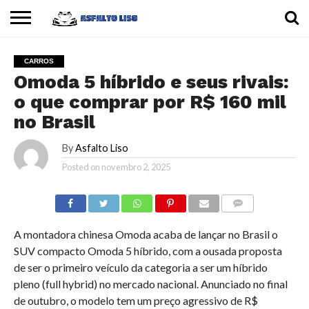
INÍCIO
CARROS
MOTOS
DICAS
CARROS
Omoda 5 híbrido e seus rivais:
o que comprar por R$ 160 mil
no Brasil
By
Asfalto Liso
Posted on
novembro 2, 2025
COMMENTS
A montadora chinesa Omoda acaba de lançar no Brasil o
SUV compacto Omoda 5 híbrido, com a ousada proposta
de ser o primeiro veículo da categoria a ser um híbrido
pleno (full hybrid) no mercado nacional. Anunciado no final
de outubro, o modelo tem um preço agressivo de R$