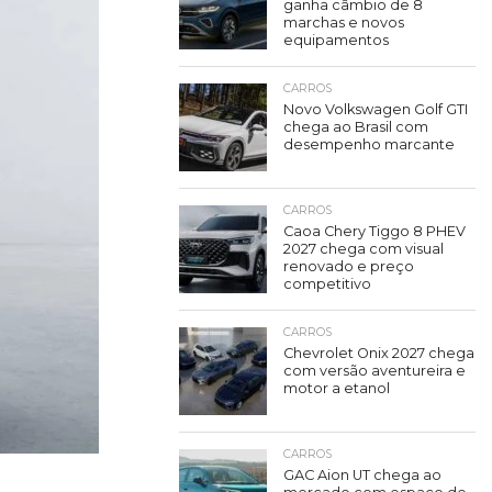
ganha câmbio de 8
marchas e novos
equipamentos
CARROS
Novo Volkswagen Golf GTI
chega ao Brasil com
desempenho marcante
CARROS
Caoa Chery Tiggo 8 PHEV
2027 chega com visual
renovado e preço
competitivo
CARROS
Chevrolet Onix 2027 chega
com versão aventureira e
motor a etanol
CARROS
GAC Aion UT chega ao