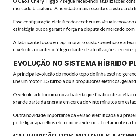
O
Caoa Chery Tiggo 7
segue recebendo atualizações cons
mercado brasileiro. A novidade mais recente é a estreia da 
Essa configuração eletrificada recebeu um visual renovado 
estratégia busca garantir força na disputa de mercado com c
A fabricante focou em aprimorar o custo-benefício e a te
o veículo a manter o fôlego diante de atualizações recen
EVOLUÇÃO NO SISTEMA HÍBRIDO P
A principal evolução do modelo topo de linha está no gere
une um motor 1.5 turbo a dois propulsores elétricos, gera
O veículo adotou uma nova bateria que finalmente aceita o
grande parte da energia em cerca de vinte minutos em estaç
Outra novidade importante da versão eletrificada é a prese
pode ligar aparelhos eletrônicos externos diretamente na 