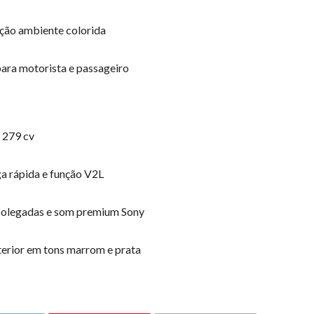
nação ambiente colorida
para motorista e passageiro
 279 cv
ga rápida e função V2L
6 polegadas e som premium Sony
terior em tons marrom e prata