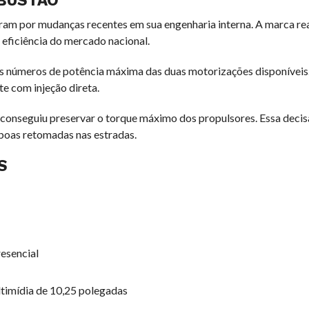
BUSTÃO
 por mudanças recentes em sua engenharia interna. A marca rea
 eficiência do mercado nacional.
s números de potência máxima das duas motorizações disponíveis.
e com injeção direta.
 conseguiu preservar o torque máximo dos propulsores. Essa decis
boas retomadas nas estradas.
S
resencial
ultimídia de 10,25 polegadas