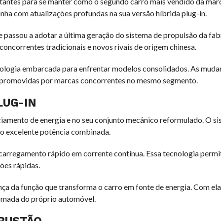
tantes para se manter como o segundo carro mais vendido da mar
linha com atualizações profundas na sua versão híbrida plug-in.
e passou a adotar a última geração do sistema de propulsão da fab
oncorrentes tradicionais e novos rivais de origem chinesa.
cnologia embarcada para enfrentar modelos consolidados. As mud
tes promovidas por marcas concorrentes no mesmo segmento.
LUG-IN
nciamento de energia e no seu conjunto mecânico reformulado. O s
ndo excelente potência combinada.
 carregamento rápido em corrente contínua. Essa tecnologia permi
ões rápidas.
nça da função que transforma o carro em fonte de energia. Com ela,
tomada do próprio automóvel.