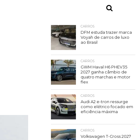
CARROS
DFM estuda trazer marca
Voyah de carros de luxo
ao Brasil
CARROS
GWM Haval H6 PHEV35
2027 ganha câmbio de
quatro marchas e motor
flex
CARROS
Audi A2 e-tron ressurge
como elétrico focado em
eficiência máxima
CARROS
Volkswagen T-Cross 2027