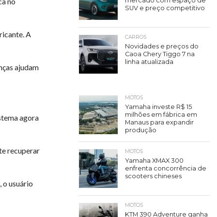
mercado com espaço de
ca no
SUV e preço competitivo
ricante. A
CARROS
Novidades e preços do
Caoa Chery Tiggo 7 na
linha atualizada
anças ajudam
MOTOS
Yamaha investe R$ 15
milhões em fábrica em
istema agora
Manaus para expandir
produção
te recuperar
MOTOS
Yamaha XMAX 300
enfrenta concorrência de
scooters chineses
 o usuário
MOTOS
KTM 390 Adventure ganha