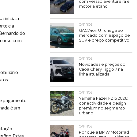
com versão aventureira e
motor a etanol
 inicia a
rte e a
CARROS
GAC Aion UT chega ao
 Bernardo do
mercado com espaço de
m curso com
SUV e preço competitivo
CARROS
Novidades e preços do
Caoa Chery Tiggo 7 na
obiliário
linha atualizada
stos
CARROS
Yamaha Fazer FZ15 2026:
 de pagamento
conectividade e design
amada é um
premium no segmento
urbano
CARROS
itação
Por que a BMW Motorrad
nline
. Estes