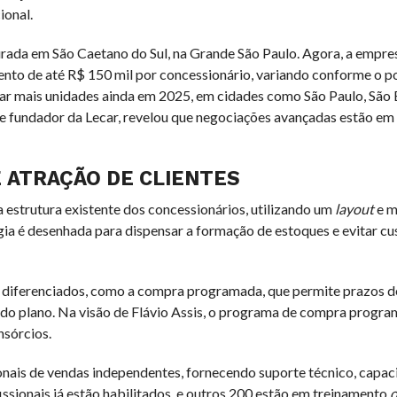
ional.
rada em São Caetano do Sul, na Grande São Paulo. Agora, a empresa
nto de até R$ 150 mil por concessionário, variando conforme o po
urar mais unidades ainda em 2025, em cidades como São Paulo, São
O e fundador da Lecar, revelou que negociações avançadas estão e
 ATRAÇÃO DE CLIENTES
 estrutura existente dos concessionários, utilizando um
layout
e m
a é desenhada para dispensar a formação de estoques e evitar cu
es diferenciados, como a compra programada, que permite prazos
e do plano. Na visão de Flávio Assis, o programa de compra progr
nsórcios.
ionais de vendas independentes, fornecendo suporte técnico, capac
ssionais já estão habilitados, e outros 200 estão em treinamento
o