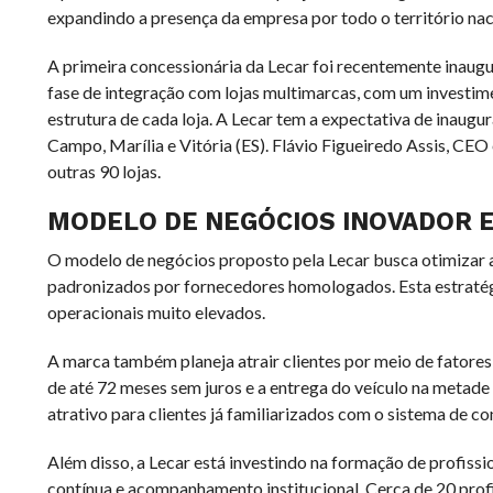
expandindo a presença da empresa por todo o território nac
A primeira concessionária da Lecar foi recentemente inaugu
fase de integração com lojas multimarcas, com um investime
estrutura de cada loja. A Lecar tem a expectativa de inaug
Campo, Marília e Vitória (ES). Flávio Figueiredo Assis, CE
outras 90 lojas.
MODELO DE NEGÓCIOS INOVADOR E
O modelo de negócios proposto pela Lecar busca otimizar a
padronizados por fornecedores homologados. Esta estratégi
operacionais muito elevados.
A marca também planeja atrair clientes por meio de fator
de até 72 meses sem juros e a entrega do veículo na metad
atrativo para clientes já familiarizados com o sistema de co
Além disso, a Lecar está investindo na formação de profiss
contínua e acompanhamento institucional. Cerca de 20 profi