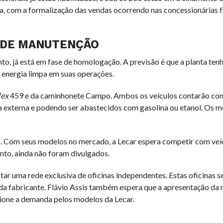
la, com a formalização das vendas ocorrendo nas concessionárias fí
 DE MANUTENÇÃO
nto, já está em fase de homologação. A previsão é que a planta ten
o energia limpa em suas operações.
lex
459 e da caminhonete Campo. Ambos os veículos contarão co
a externa e podendo ser abastecidos com gasolina ou etanol. Os m
6. Com seus modelos no mercado, a Lecar espera competir com ve
anto, ainda não foram divulgados.
tar uma rede exclusiva de oficinas independentes. Estas oficinas s
da fabricante. Flávio Assis também espera que a apresentação da
ione a demanda pelos modelos da Lecar.