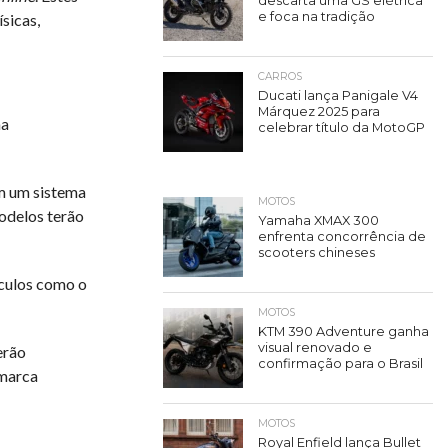
descarta uma GS elétrica
e foca na tradição
sicas,
CARROS
Ducati lança Panigale V4
Márquez 2025 para
ha
celebrar título da MotoGP
m um sistema
MOTOS
odelos terão
Yamaha XMAX 300
enfrenta concorrência de
scooters chineses
ículos como o
MOTOS
KTM 390 Adventure ganha
visual renovado e
erão
confirmação para o Brasil
 marca
MOTOS
Royal Enfield lança Bullet