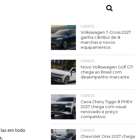
CARROS
Volkswagen T-Cross 2027
ganha câmbio de 8
marchas e novos
equipamentos
CARROS
Novo Volkswagen Golf GTI
chega ao Brasil com
desempenho marcante
CARROS
Caoa Chery Tiggo 8 PHEV
2027 chega com visual
renovado e preço
competitivo
rias em todo
CARROS
Chevrolet Onix 2027 chega
a,