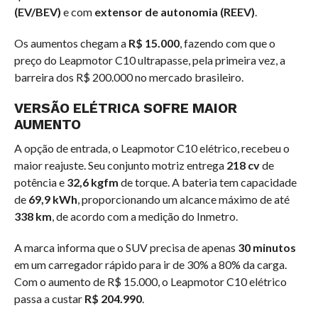
(EV/BEV)
e com
extensor de autonomia (REEV)
.
Os aumentos chegam a
R$ 15.000
, fazendo com que o
preço do Leapmotor C10 ultrapasse, pela primeira vez, a
barreira dos R$ 200.000 no mercado brasileiro.
VERSÃO ELÉTRICA SOFRE MAIOR
AUMENTO
A opção de entrada, o Leapmotor C10 elétrico, recebeu o
maior reajuste. Seu conjunto motriz entrega
218 cv
de
potência e
32,6 kgfm
de torque. A bateria tem capacidade
de
69,9 kWh
, proporcionando um alcance máximo de até
338 km
, de acordo com a medição do Inmetro.
A marca informa que o SUV precisa de apenas
30 minutos
em um carregador rápido para ir de 30% a 80% da carga.
Com o aumento de R$ 15.000, o Leapmotor C10 elétrico
passa a custar
R$ 204.990
.