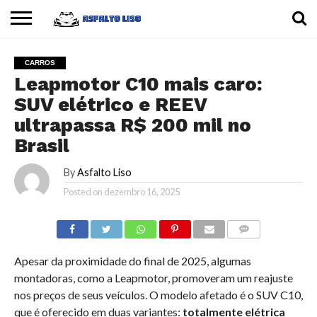
INÍCIO
CARROS
MOTOS
DICAS
CARROS
Leapmotor C10 mais caro:
SUV elétrico e REEV
ultrapassa R$ 200 mil no
Brasil
By
Asfalto Liso
Posted on
dezembro 16, 2025
COMMENTS
Apesar da proximidade do final de 2025, algumas
montadoras, como a Leapmotor, promoveram um reajuste
nos preços de seus veículos. O modelo afetado é o SUV C10,
que é oferecido em duas variantes:
totalmente elétrica