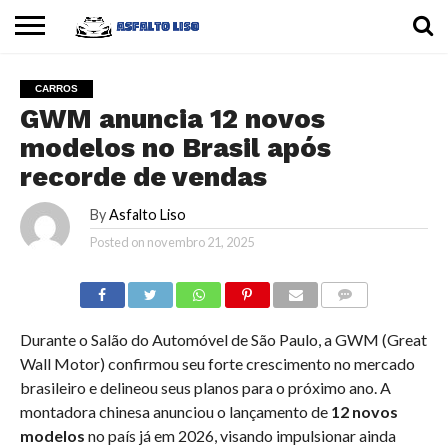
INÍCIO
CARROS
MOTOS
DICAS
CARROS
GWM anuncia 12 novos
modelos no Brasil após
recorde de vendas
By
Asfalto Liso
Posted on
novembro 21, 2025
COMMENTS
Durante o Salão do Automóvel de São Paulo, a GWM (Great
Wall Motor) confirmou seu forte crescimento no mercado
brasileiro e delineou seus planos para o próximo ano. A
montadora chinesa anunciou o lançamento de
12 novos
modelos
no país já em 2026, visando impulsionar ainda