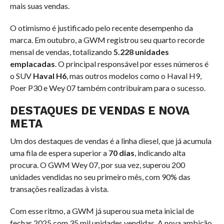
mais suas vendas.
O otimismo é justificado pelo recente desempenho da
marca. Em outubro, a GWM registrou seu quarto recorde
mensal de vendas, totalizando
5.228 unidades
emplacadas
. O principal responsável por esses números é
o SUV
Haval H6
, mas outros modelos como o Haval H9,
Poer P30 e Wey 07 também contribuíram para o sucesso.
DESTAQUES DE VENDAS E NOVA
META
Um dos destaques de vendas é a linha diesel, que já acumula
uma fila de espera superior a
70 dias
, indicando alta
procura. O GWM Wey 07, por sua vez, superou 200
unidades vendidas no seu primeiro mês, com 90% das
transações realizadas à vista.
Com esse ritmo, a GWM já superou sua meta inicial de
fechar 2025 com 35 mil unidades vendidas. A nova ambição