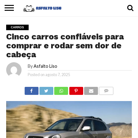
INÍCIO
CARROS
MOTOS
DICAS
CARROS
Cinco carros confiáveis para
comprar e rodar sem dor de
cabeça
By
Asfalto Liso
Posted on
agosto 7, 2025
COMMENTS