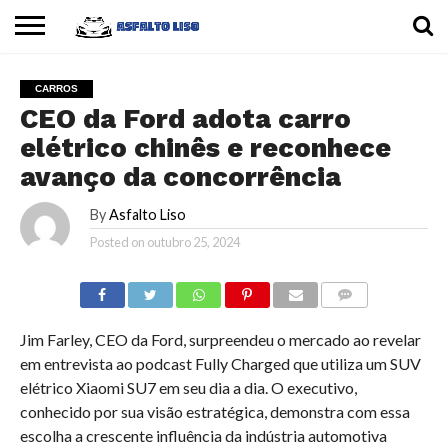
INÍCIO
CARROS
MOTOS
DICAS
CARROS
CEO da Ford adota carro
elétrico chinês e reconhece
avanço da concorrência
By
Asfalto Liso
Posted on
outubro 25, 2024
COMMENTS
Jim Farley, CEO da Ford, surpreendeu o mercado ao revelar
em entrevista ao podcast Fully Charged que utiliza um SUV
elétrico Xiaomi SU7 em seu dia a dia. O executivo,
conhecido por sua visão estratégica, demonstra com essa
escolha a crescente influência da indústria automotiva