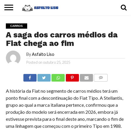
INÍCIO
CARROS
MOTOS
DICAS
CARROS
A saga dos carros médios da
Fiat chega ao fim
By
Asfalto Liso
Posted on
outubro 25, 2025
COMMENTS
A história da Fiat no segmento de carros médios terá um
ponto final com a descontinuação do Fiat Tipo. A Stellantis,
grupo ao qual a marca italiana pertence, confirmou que a
produção do modelo será encerrada em 2026, embora já
estivesse prevista para o final deste ano, marcando o fim de
uma linhagem que começou com o primeiro Tipo em 1988.