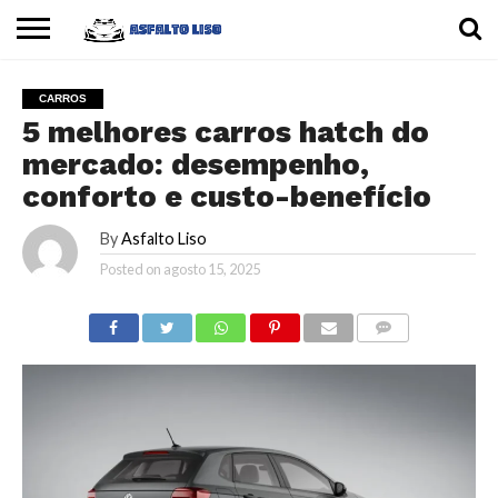
INÍCIO
CARROS
MOTOS
DICAS
CARROS
5 melhores carros hatch do
mercado: desempenho,
conforto e custo-benefício
By
Asfalto Liso
Posted on
agosto 15, 2025
COMMENTS