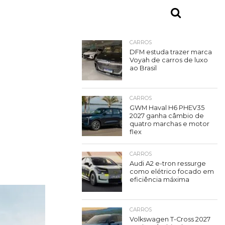
CARROS
DFM estuda trazer marca
Voyah de carros de luxo
ao Brasil
CARROS
GWM Haval H6 PHEV35
2027 ganha câmbio de
quatro marchas e motor
flex
CARROS
Audi A2 e-tron ressurge
como elétrico focado em
eficiência máxima
CARROS
Volkswagen T-Cross 2027