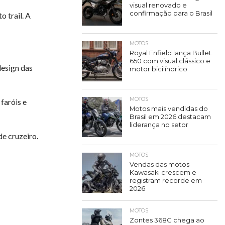
visual renovado e
confirmação para o Brasil
 trail. A
MOTOS
Royal Enfield lança Bullet
650 com visual clássico e
design das
motor bicilíndrico
MOTOS
faróis e
Motos mais vendidas do
Brasil em 2026 destacam
liderança no setor
e cruzeiro.
MOTOS
Vendas das motos
Kawasaki crescem e
registram recorde em
2026
MOTOS
Zontes 368G chega ao