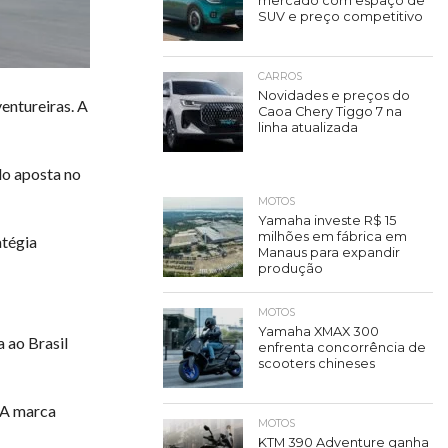
mercado com espaço de
SUV e preço competitivo
CARROS
Novidades e preços do
entureiras. A
Caoa Chery Tiggo 7 na
linha atualizada
o aposta no
MOTOS
Yamaha investe R$ 15
milhões em fábrica em
atégia
Manaus para expandir
produção
MOTOS
Yamaha XMAX 300
 ao Brasil
enfrenta concorrência de
scooters chineses
. A marca
MOTOS
KTM 390 Adventure ganha