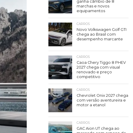
ganha câmbio de 8
marchas e novos
equipamentos
CARROS
Novo Volkswagen Golf GTI
chega ao Brasil com
desempenho marcante
CARROS
Caoa Chery Tiggo 8 PHEV
2027 chega com visual
renovado e preço
competitivo
CARROS
Chevrolet Onix 2027 chega
com versão aventureira e
motor a etanol
CARROS
GAC Aion UT chega ao