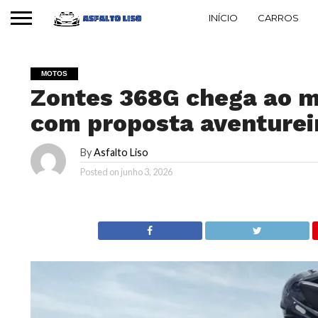
INÍCIO
CARROS
MOTOS
Zontes 368G chega ao m
com proposta aventurei
By
Asfalto Liso
Posted on
junho 3, 2026