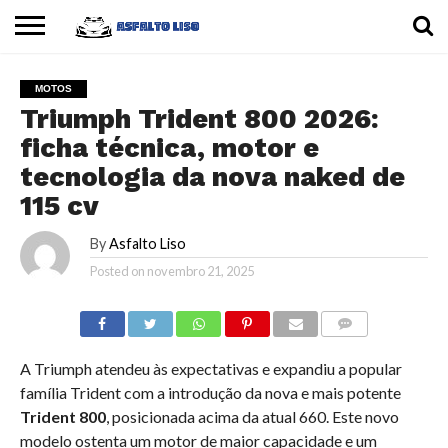
INÍCIO
CARROS
MOTOS
DICAS
MOTOS
Triumph Trident 800 2026:
ficha técnica, motor e
tecnologia da nova naked de
115 cv
By
Asfalto Liso
Posted on
novembro 21, 2025
COMMENTS
A Triumph atendeu às expectativas e expandiu a popular
família Trident com a introdução da nova e mais potente
Trident 800
, posicionada acima da atual 660. Este novo
modelo ostenta um motor de maior capacidade e um