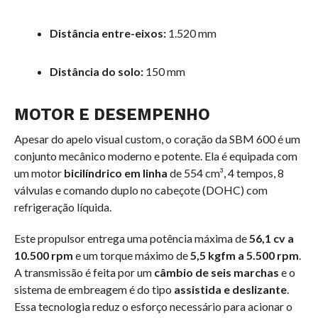
Distância entre-eixos:
1.520 mm
Distância do solo:
150 mm
MOTOR E DESEMPENHO
Apesar do apelo visual custom, o coração da SBM 600 é um
conjunto mecânico moderno e potente. Ela é equipada com
um motor
bicilíndrico em linha
de 554 cm³, 4 tempos, 8
válvulas e comando duplo no cabeçote (DOHC) com
refrigeração líquida.
Este propulsor entrega uma potência máxima de
56,1 cv a
10.500 rpm
e um torque máximo de
5,5 kgfm a 5.500 rpm
.
A transmissão é feita por um
câmbio de seis marchas
e o
sistema de embreagem é do tipo
assistida e deslizante
.
Essa tecnologia reduz o esforço necessário para acionar o