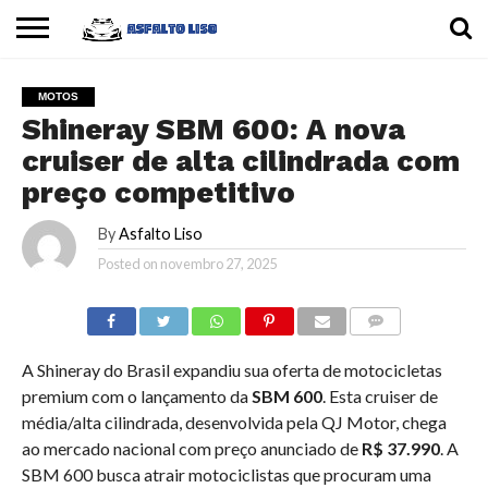
INÍCIO
CARROS
MOTOS
DICAS
MOTOS
Shineray SBM 600: A nova
cruiser de alta cilindrada com
preço competitivo
By
Asfalto Liso
Posted on
novembro 27, 2025
COMMENTS
A Shineray do Brasil expandiu sua oferta de motocicletas
premium com o lançamento da
SBM 600
. Esta cruiser de
média/alta cilindrada, desenvolvida pela QJ Motor, chega
ao mercado nacional com preço anunciado de
R$ 37.990
. A
SBM 600 busca atrair motociclistas que procuram uma