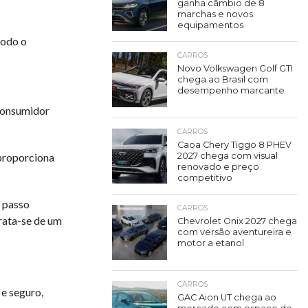
ganha câmbio de 8
marchas e novos
equipamentos
todo o
CARROS
Novo Volkswagen Golf GTI
chega ao Brasil com
desempenho marcante
consumidor
CARROS
Caoa Chery Tiggo 8 PHEV
 proporciona
2027 chega com visual
renovado e preço
competitivo
m passo
CARROS
rata-se de um
Chevrolet Onix 2027 chega
com versão aventureira e
motor a etanol
CARROS
 e seguro,
GAC Aion UT chega ao