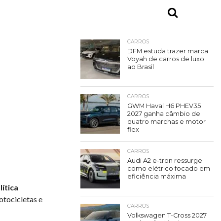
CARROS
DFM estuda trazer marca
Voyah de carros de luxo
ao Brasil
CARROS
GWM Haval H6 PHEV35
2027 ganha câmbio de
quatro marchas e motor
flex
CARROS
Audi A2 e-tron ressurge
como elétrico focado em
eficiência máxima
lítica
otocicletas e
CARROS
Volkswagen T-Cross 2027