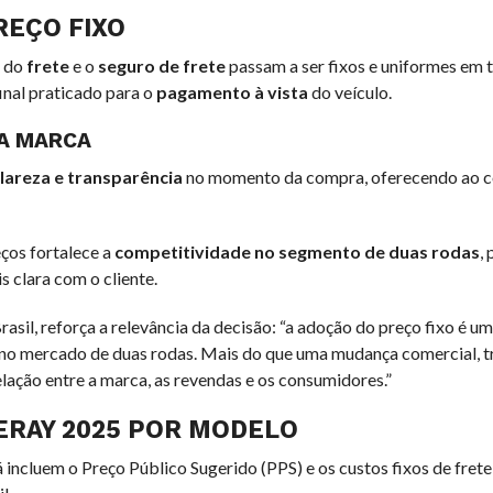
REÇO FIXO
r do
frete
e o
seguro de frete
passam a ser fixos e uniformes em 
final praticado para o
pagamento à vista
do veículo.
 A MARCA
lareza e transparência
no momento da compra, oferecendo ao 
eços fortalece a
competitividade no segmento de duas rodas
,
 clara com o cliente.
sil, reforça a relevância da decisão: “a adoção do preço fixo é u
 no mercado de duas rodas. Mais do que uma mudança comercial, t
lação entre a marca, as revendas e os consumidores.”
NERAY 2025 POR MODELO
 incluem o Preço Público Sugerido (PPS) e os custos fixos de frete