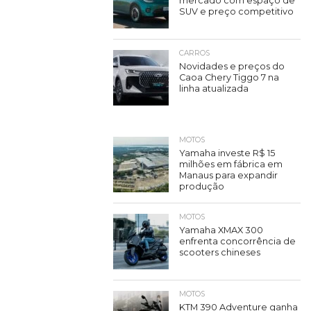
mercado com espaço de
SUV e preço competitivo
CARROS
Novidades e preços do
Caoa Chery Tiggo 7 na
linha atualizada
MOTOS
Yamaha investe R$ 15
milhões em fábrica em
Manaus para expandir
produção
MOTOS
Yamaha XMAX 300
enfrenta concorrência de
scooters chineses
MOTOS
KTM 390 Adventure ganha