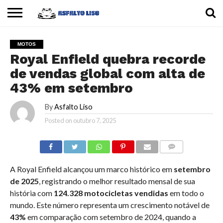
INÍCIO
CARROS
MOTOS
DICAS
MOTOS
Royal Enfield quebra recorde
de vendas global com alta de
43% em setembro
By
Asfalto Liso
Posted on
outubro 7, 2025
COMMENTS
A Royal Enfield alcançou um marco histórico em
setembro
de 2025
, registrando o melhor resultado mensal de sua
história com
124.328 motocicletas vendidas
em todo o
mundo. Este número representa um crescimento notável de
43%
em comparação com setembro de 2024, quando a