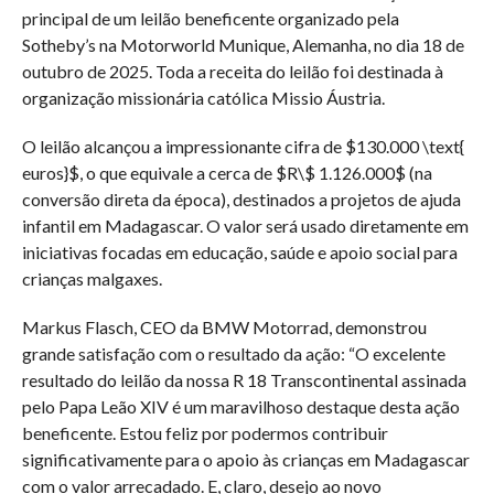
principal de um leilão beneficente organizado pela
Sotheby’s na Motorworld Munique, Alemanha, no dia 18 de
outubro de 2025. Toda a receita do leilão foi destinada à
organização missionária católica Missio Áustria.
O leilão alcançou a impressionante cifra de
$130.000 \text{
euros}$
, o que equivale a cerca de
$R\$ 1.126.000$
(na
conversão direta da época), destinados a projetos de ajuda
infantil em Madagascar. O valor será usado diretamente em
iniciativas focadas em educação, saúde e apoio social para
crianças malgaxes.
Markus Flasch, CEO da BMW Motorrad, demonstrou
grande satisfação com o resultado da ação: “O excelente
resultado do leilão da nossa R 18 Transcontinental assinada
pelo Papa Leão XIV é um maravilhoso destaque desta ação
beneficente. Estou feliz por podermos contribuir
significativamente para o apoio às crianças em Madagascar
com o valor arrecadado. E, claro, desejo ao novo