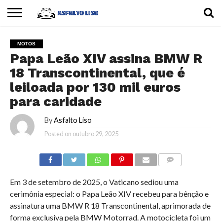
INÍCIO
CARROS
MOTOS
DICAS
MOTOS
Papa Leão XIV assina BMW R
18 Transcontinental, que é
leiloada por 130 mil euros
para caridade
By
Asfalto Liso
Posted on
outubro 29, 2025
COMMENTS
Em 3 de setembro de 2025, o Vaticano sediou uma
cerimônia especial: o Papa Leão XIV recebeu para bênção e
assinatura uma BMW R 18 Transcontinental, aprimorada de
forma exclusiva pela BMW Motorrad. A motocicleta foi um