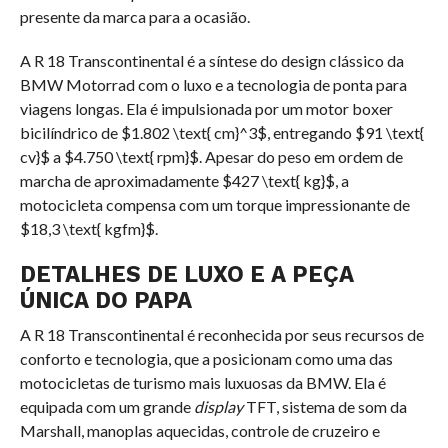
presente da marca para a ocasião.
A R 18 Transcontinental é a síntese do design clássico da
BMW Motorrad com o luxo e a tecnologia de ponta para
viagens longas. Ela é impulsionada por um motor boxer
bicilíndrico de
$1.802 \text{ cm}^3$
, entregando
$91 \text{
cv}$
a
$4.750 \text{ rpm}$
. Apesar do peso em ordem de
marcha de aproximadamente
$427 \text{ kg}$
, a
motocicleta compensa com um torque impressionante de
$18,3 \text{ kgfm}$
.
DETALHES DE LUXO E A PEÇA
ÚNICA DO PAPA
A R 18 Transcontinental é reconhecida por seus recursos de
conforto e tecnologia, que a posicionam como uma das
motocicletas de turismo mais luxuosas da BMW. Ela é
equipada com um grande
display
TFT, sistema de som da
Marshall, manoplas aquecidas, controle de cruzeiro e