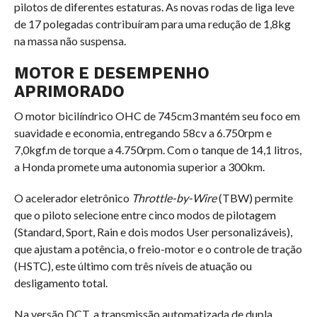
pilotos de diferentes estaturas. As novas rodas de liga leve
de 17 polegadas contribuíram para uma redução de
1
,
8
k
g
na massa não suspensa.
MOTOR E DESEMPENHO
APRIMORADO
O motor bicilíndrico OHC de
745
c
m
3
mantém seu foco em
suavidade e economia, entregando
58
c
v
a
6.750
r
p
m
e
7
,
0
k
g
f
.
m
de torque a
4.750
r
p
m
. Com o tanque de
14
,
1
litros,
a Honda promete uma autonomia superior a
300
km
.
O acelerador eletrônico
Throttle-by-Wire
(TBW) permite
que o piloto selecione entre cinco modos de pilotagem
(Standard, Sport, Rain e dois modos User personalizáveis),
que ajustam a potência, o freio-motor e o controle de tração
(HSTC), este último com três níveis de atuação ou
desligamento total.
Na versão DCT, a transmissão automatizada de dupla