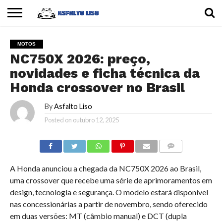
INÍCIO
CARROS
MOTOS
DICAS
MOTOS
NC750X 2026: preço,
novidades e ficha técnica da
Honda crossover no Brasil
By
Asfalto Liso
Posted on
outubro 12, 2025
COMMENTS
A Honda anunciou a chegada da NC750X 2026 ao Brasil,
uma crossover que recebe uma série de aprimoramentos em
design, tecnologia e segurança. O modelo estará disponível
nas concessionárias a partir de novembro, sendo oferecido
em duas versões: MT (câmbio manual) e DCT (dupla