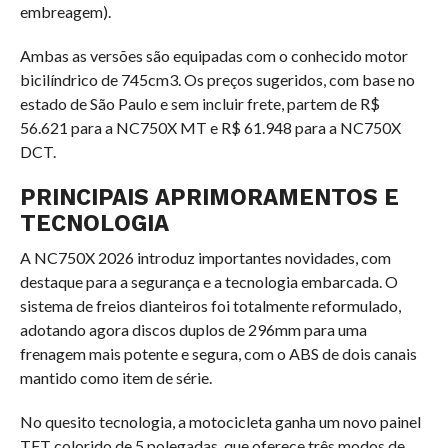
embreagem).
Ambas as versões são equipadas com o conhecido motor
bicilíndrico de
745
c
m
3
. Os preços sugeridos, com base no
estado de São Paulo e sem incluir frete, partem de R$
56.621 para a NC750X MT e R$ 61.948 para a NC750X
DCT.
PRINCIPAIS APRIMORAMENTOS E
TECNOLOGIA
A NC750X 2026 introduz importantes novidades, com
destaque para a segurança e a tecnologia embarcada. O
sistema de freios dianteiros foi totalmente reformulado,
adotando agora discos duplos de
296
mm
para uma
frenagem mais potente e segura, com o ABS de dois canais
mantido como item de série.
No quesito tecnologia, a motocicleta ganha um novo painel
TFT colorido de 5 polegadas, que oferece três modos de