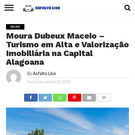
INÍCIO
CARROS
MOTOS
DICAS
DICAS
Moura Dubeux Maceio –
Turismo em Alta e Valorização
Imobiliária na Capital
Alagoana
By
Asfalto Liso
Posted on
agosto 20, 2025
COMMENTS