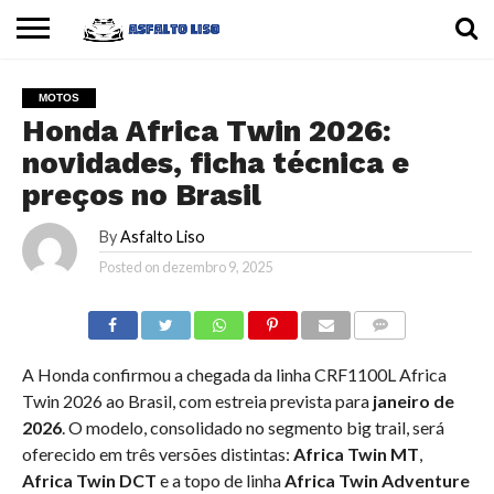
INÍCIO
CARROS
MOTOS
DICAS
MOTOS
Honda Africa Twin 2026:
novidades, ficha técnica e
preços no Brasil
By
Asfalto Liso
Posted on
dezembro 9, 2025
COMMENTS
A Honda confirmou a chegada da linha CRF1100L Africa
Twin 2026 ao Brasil, com estreia prevista para
janeiro de
2026
. O modelo, consolidado no segmento big trail, será
oferecido em três versões distintas:
Africa Twin MT
,
Africa Twin DCT
e a topo de linha
Africa Twin Adventure