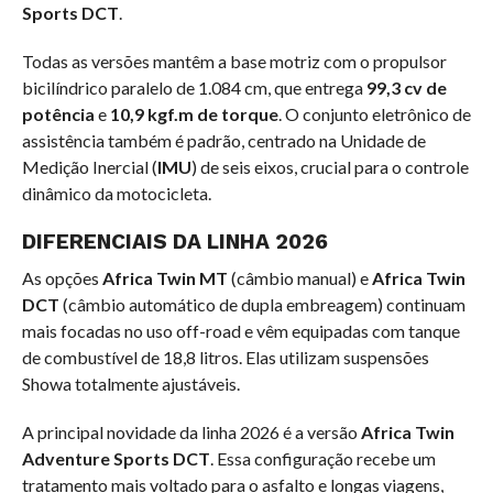
Sports DCT
.
Todas as versões mantêm a base motriz com o propulsor
bicilíndrico paralelo de
1.084 cm
, que entrega
99,3 cv
de
potência
e
10,9 kgf.m
de torque
. O conjunto eletrônico de
assistência também é padrão, centrado na Unidade de
Medição Inercial (
IMU
) de seis eixos, crucial para o controle
dinâmico da motocicleta.
DIFERENCIAIS DA LINHA 2026
As opções
Africa Twin MT
(câmbio manual) e
Africa Twin
DCT
(câmbio automático de dupla embreagem) continuam
mais focadas no uso off-road e vêm equipadas com tanque
de combustível de
18,8 litros
. Elas utilizam suspensões
Showa totalmente ajustáveis.
A principal novidade da linha 2026 é a versão
Africa Twin
Adventure Sports DCT
. Essa configuração recebe um
tratamento mais voltado para o asfalto e longas viagens,