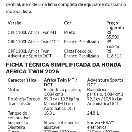
central, além de uma linha completa de equipamentos para o
motociclista.
Versão
Cor
Preço
sugerido
CRF1100L Africa Twin MT
Preto
R$
85.500
CRF1100L Africa Twin DCT
Branco Perolizado
R$
96.346
CRF1100L Africa Twin
Cinza Fosco ou
R$
Adventure Sports DCT
Branco Perolizado
116.513
FICHA TÉCNICA SIMPLIFICADA DA HONDA
AFRICA TWIN 2026
Característica
Africa Twin MT /
Adventure Sports
DCT
DCT
Motor
Bicilíndrico paralelo,
Bicilíndrico
1.084 cm3
paralelo,
1.084 cm3
Potência/Torque
99,3 cv
/
10,9 kgf.m
99,3 cv
/ 1
0,9 kgf.m
Transmissão
Manual (MT) ou
Automática DCT
Automática DCT
Tanque de
18,8 L
24,8 L
combustível
Suspensão
Showa totalmente
Showa EERA™
Dianteira
ajustável
eletrônica
Curso
230 mm
/
220 mm
210 mm
/
200 mm