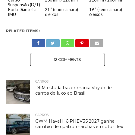
Suspensão (D/T)
Roda Dianteira
21 ”
(com câmara)
19 ”
(sem câmara)
IMU
6 eixos
6 eixos
RELATED ITEMS:
12 COMMENTS
CARROS
DFM estuda trazer marca Voyah de
carros de luxo ao Brasil
CARROS
GWM Haval H6 PHEV35 2027 ganha
câmbio de quatro marchas e motor flex