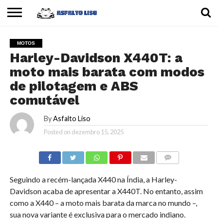
INÍCIO
CARROS
MOTOS
DICAS
MOTOS
Harley-Davidson X440T: a
moto mais barata com modos
de pilotagem e ABS
comutável
By
Asfalto Liso
Posted on
dezembro 15, 2025
COMMENTS
Seguindo a recém-lançada X440 na Índia, a Harley-
Davidson acaba de apresentar a X440T. No entanto, assim
como a X440 – a moto mais barata da marca no mundo –,
sua nova variante é exclusiva para o mercado indiano.