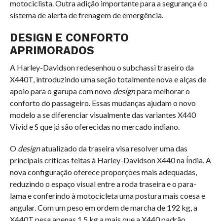
motociclista. Outra adição importante para a segurança é o
sistema de alerta de frenagem de emergência.
DESIGN E CONFORTO
APRIMORADOS
A Harley-Davidson redesenhou o subchassi traseiro da
X440T, introduzindo uma seção totalmente nova e alças de
apoio para o garupa com novo
design
para melhorar o
conforto do passageiro. Essas mudanças ajudam o novo
modelo a se diferenciar visualmente das variantes X440
Vivid e S que já são oferecidas no mercado indiano.
O
design
atualizado da traseira visa resolver uma das
principais críticas feitas à Harley-Davidson X440 na Índia. A
nova configuração oferece proporções mais adequadas,
reduzindo o espaço visual entre a roda traseira e o para-
lama e conferindo à motocicleta uma postura mais coesa e
angular. Com um peso em ordem de marcha de 192 kg, a
X440T pesa apenas 1,5 kg a mais que a X440 padrão.