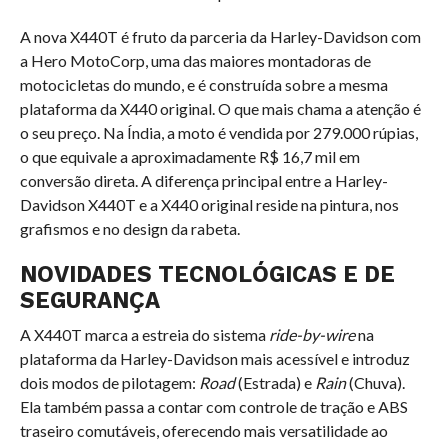
A nova X440T é fruto da parceria da Harley-Davidson com
a Hero MotoCorp, uma das maiores montadoras de
motocicletas do mundo, e é construída sobre a mesma
plataforma da X440 original. O que mais chama a atenção é
o seu preço. Na Índia, a moto é vendida por 279.000 rúpias,
o que equivale a aproximadamente R$ 16,7 mil em
conversão direta. A diferença principal entre a Harley-
Davidson X440T e a X440 original reside na pintura, nos
grafismos e no design da rabeta.
NOVIDADES TECNOLÓGICAS E DE
SEGURANÇA
A X440T marca a estreia do sistema
ride-by-wire
na
plataforma da Harley-Davidson mais acessível e introduz
dois modos de pilotagem:
Road
(Estrada) e
Rain
(Chuva).
Ela também passa a contar com controle de tração e ABS
traseiro comutáveis, oferecendo mais versatilidade ao