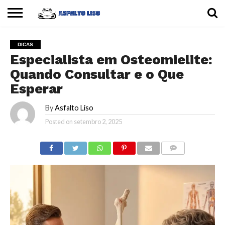
INÍCIO
CARROS
MOTOS
DICAS
DICAS
Especialista em Osteomielite:
Quando Consultar e o Que
Esperar
By
Asfalto Liso
Posted on
setembro 2, 2025
COMMENTS