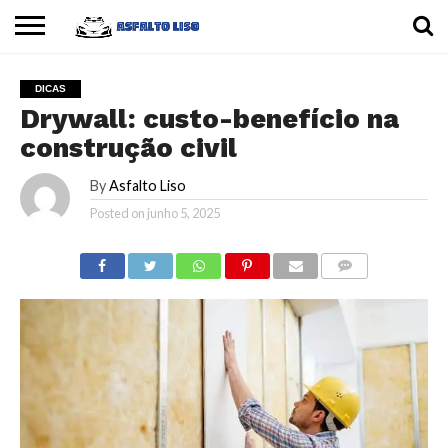
INÍCIO
CARROS
MOTOS
DICAS
DICAS
Drywall: custo-benefício na
construção civil
By
Asfalto Liso
Posted on
junho 5, 2025
COMMENTS