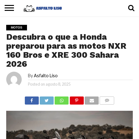
INÍCIO
CARROS
MOTOS
DICAS
MOTOS
Descubra o que a Honda
preparou para as motos NXR
160 Bros e XRE 300 Sahara
2026
By
Asfalto Liso
Posted on
agosto 8, 2025
COMMENTS