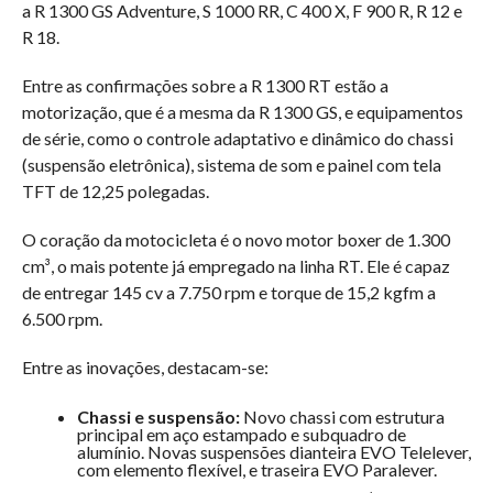
a R 1300 GS Adventure, S 1000 RR, C 400 X, F 900 R, R 12 e
R 18.
Entre as confirmações sobre a R 1300 RT estão a
motorização, que é a mesma da R 1300 GS, e equipamentos
de série, como o controle adaptativo e dinâmico do chassi
(suspensão eletrônica), sistema de som e painel com tela
TFT de 12,25 polegadas.
O coração da motocicleta é o novo motor boxer de 1.300
cm³, o mais potente já empregado na linha RT. Ele é capaz
de entregar 145 cv a 7.750 rpm e torque de 15,2 kgfm a
6.500 rpm.
Entre as inovações, destacam-se:
Chassi e suspensão:
Novo chassi com estrutura
principal em aço estampado e subquadro de
alumínio. Novas suspensões dianteira EVO Telelever,
com elemento flexível, e traseira EVO Paralever.