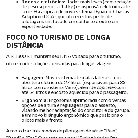
Rodas e eletrônica:
Rodas mais leves (com redução
de peso superior a 1,4 kg) e suspensão eletrônica de
série. Há a opção do novo sistema Dynamic Chassis
Adaption (DCA), que oferece dois perfis de
pilotagem: um focado em conforto e outro em
esportividade.
FOCO NO TURISMO DE LONGA
DISTÂNCIA
A R 1300 RT mantém seu DNA voltado para o turismo,
oferecendo soluções pensadas para longas viagens:
Bagagem:
Novo sistema de malas laterais com
abertura elétrica de 27 litros (expansíveis para 33
litros com o sistema Vario), além de
topcases
com
até 54 litros e encosto aquecido para o passageiro.
Ergonomia:
Ergonomia aprimorada com diversas
opções de altura e regulagens para o assento,
visando melhor adaptação do condutor e do garupa,
e um novo triângulo ergonômico que posiciona o
piloto mais à frente.
A moto traz três modos de pilotagem de série: “Rain”,
“Road” e “Eco”. O pacote opcional “Riding Modes Pro”