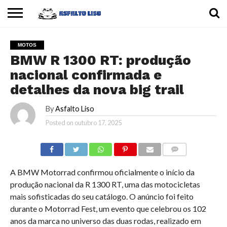
INÍCIO
CARROS
MOTOS
DICAS
MOTOS
BMW R 1300 RT: produção
nacional confirmada e
detalhes da nova big trail
By
Asfalto Liso
Posted on
outubro 17, 2025
COMMENTS
A BMW Motorrad confirmou oficialmente o início da
produção nacional da R 1300 RT, uma das motocicletas
mais sofisticadas do seu catálogo. O anúncio foi feito
durante o Motorrad Fest, um evento que celebrou os 102
anos da marca no universo das duas rodas, realizado em